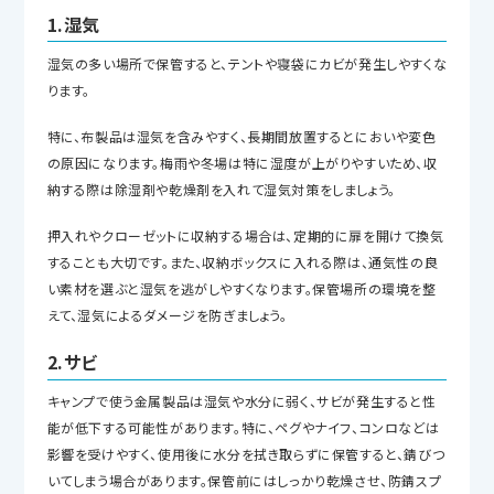
1.湿気
湿気の多い場所で保管すると、テントや寝袋にカビが発生しやすくな
ります。
特に、布製品は湿気を含みやすく、長期間放置するとにおいや変色
の原因になります。梅雨や冬場は特に湿度が上がりやすいため、収
納する際は除湿剤や乾燥剤を入れて湿気対策をしましょう。
押入れやクローゼットに収納する場合は、定期的に扉を開けて換気
することも大切です。また、収納ボックスに入れる際は、通気性の良
い素材を選ぶと湿気を逃がしやすくなります。保管場所の環境を整
えて、湿気によるダメージを防ぎましょう。
2.サビ
キャンプで使う金属製品は湿気や水分に弱く、サビが発生すると性
能が低下する可能性があります。特に、ペグやナイフ、コンロなどは
影響を受けやすく、使用後に水分を拭き取らずに保管すると、錆びつ
いてしまう場合があります。保管前にはしっかり乾燥させ、防錆スプ