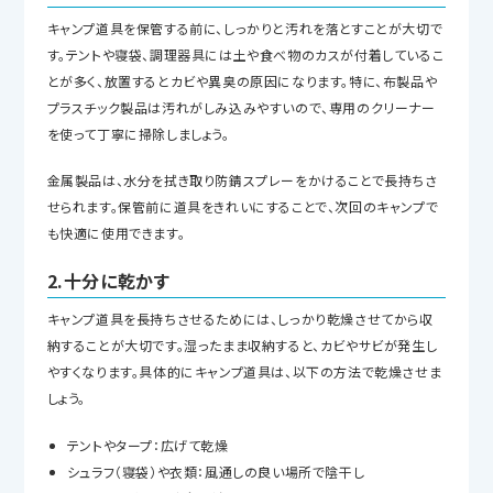
キャンプ道具を保管する前に、しっかりと汚れを落とすことが大切で
す。テントや寝袋、調理器具には土や食べ物のカスが付着しているこ
とが多く、放置するとカビや異臭の原因になります。特に、布製品や
プラスチック製品は汚れがしみ込みやすいので、専用のクリーナー
を使って丁寧に掃除しましょう。
金属製品は、水分を拭き取り防錆スプレーをかけることで長持ちさ
せられます。保管前に道具をきれいにすることで、次回のキャンプで
も快適に使用できます。
2.十分に乾かす
キャンプ道具を長持ちさせるためには、しっかり乾燥させてから収
納することが大切です。湿ったまま収納すると、カビやサビが発生し
やすくなります。具体的にキャンプ道具は、以下の方法で乾燥させま
しょう。
テントやタープ：広げて乾燥
シュラフ（寝袋）や衣類：風通しの良い場所で陰干し