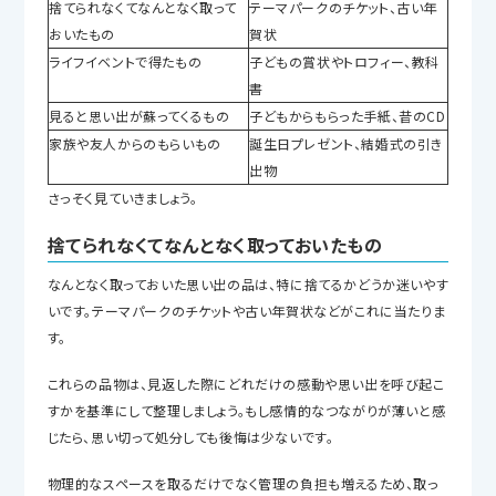
捨てられなくてなんとなく取って
テーマパークのチケット、古い年
おいたもの
賀状
ライフイベントで得たもの
子どもの賞状やトロフィー、教科
書
見ると思い出が蘇ってくるもの
子どもからもらった手紙、昔のCD
家族や友人からのもらいもの
誕生日プレゼント、結婚式の引き
出物
さっそく見ていきましょう。
捨てられなくてなんとなく取っておいたもの
なんとなく取っておいた思い出の品は、特に捨てるかどうか迷いやす
いです。テーマパークのチケットや古い年賀状などがこれに当たりま
す。
これらの品物は、見返した際にどれだけの感動や思い出を呼び起こ
すかを基準にして整理しましょう。もし感情的なつながりが薄いと感
じたら、思い切って処分しても後悔は少ないです。
物理的なスペースを取るだけでなく管理の負担も増えるため、取っ