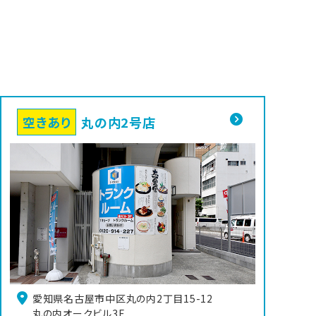
空きあり
丸の内2号店
愛知県名古屋市中区丸の内2丁目15-12

丸の内オークビル3F