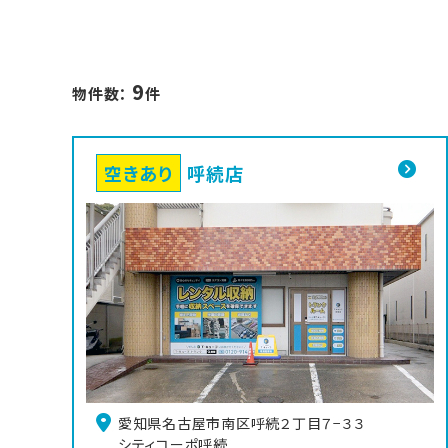
9
物件数：
件
空きあり
呼続店
愛知県名古屋市南区呼続２丁目７−３３

シティコーポ呼続